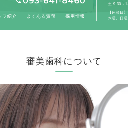
土 9:30～13
【休診日】
ッフ紹介
よくある質問
採用情報
木曜、日曜
審美歯科について