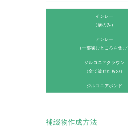
インレー
（溝のみ）
アンレー
（一部噛むところを含む
ジルコニアクラウン
（全て被せたもの）
ジルコニアボンド
補綴物作成方法