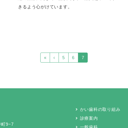
きるよう心がけています。
«
‹
5
6
7
かい歯科の取り組み
診療案内
町9−7
一般歯科