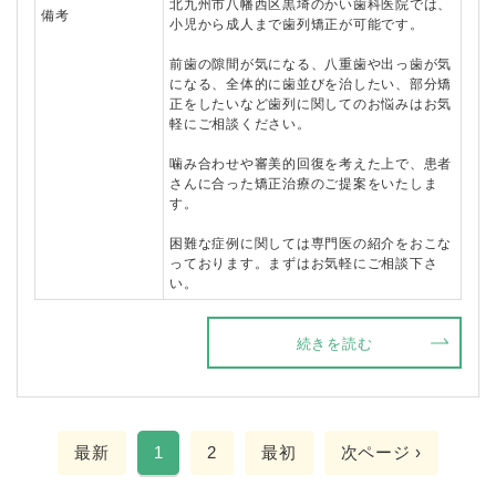
北九州市八幡西区黒埼のかい歯科医院では、
備考
小児から成人まで歯列矯正が可能です。
前歯の隙間が気になる、八重歯や出っ歯が気
になる、全体的に歯並びを治したい、部分矯
正をしたいなど歯列に関してのお悩みはお気
軽にご相談ください。
噛み合わせや審美的回復を考えた上で、患者
さんに合った矯正治療のご提案をいたしま
す。
困難な症例に関しては専門医の紹介をおこな
っております。まずはお気軽にご相談下さ
い。
続きを読む
最新
1
2
最初
次ページ ›