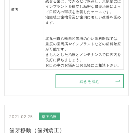
残せる歯は、できるだけ保存し、欠損部には
インプラントを植立し精密な修復治療によっ
備考
て口腔内の環境を改善したケースです。
治療後は歯槽骨及び歯肉に著しい改善を認め
ます。
北九州市八幡西区黒埼のかい歯科医院では、
重度の歯周病やインプラントなどの歯科治療
が可能です。
きちんとした治療とメンテナンスで口腔内を
良好に保ちましょう。
お口の中のお悩みはお気軽にご相談下さい。
続きを読む
矯正治療
2021.02.25
歯牙移動（歯列矯正）