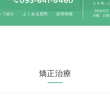
土 9:30～13
【休診日】
ッフ紹介
よくある質問
採用情報
木曜、日曜
矯正治療